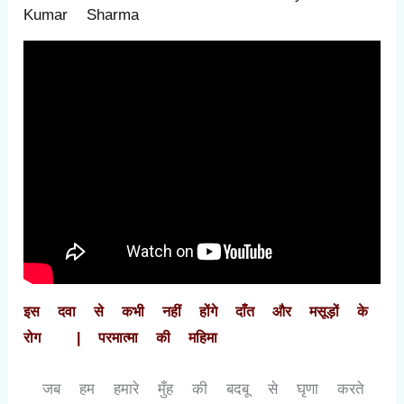
Kumar Sharma
इस दवा से कभी नहीं होंगे दाँत और मसूड़ों के 
रोग  | परमात्मा की महिमा 
 जब हम हमारे मुँह की बदबू से घृणा करते 