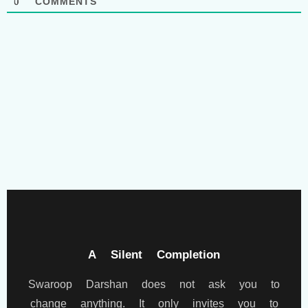
0
COMMENTS
A Silent Completion
Swaroop Darshan does not ask you to
change anything. It only invites you to