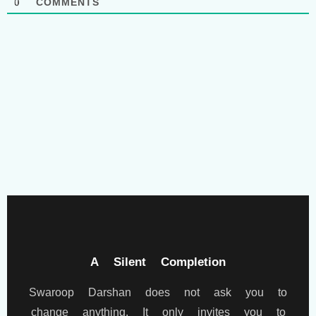
0
COMMENTS
A Silent Completion
Swaroop Darshan does not ask you to
change anything. It only invites you to