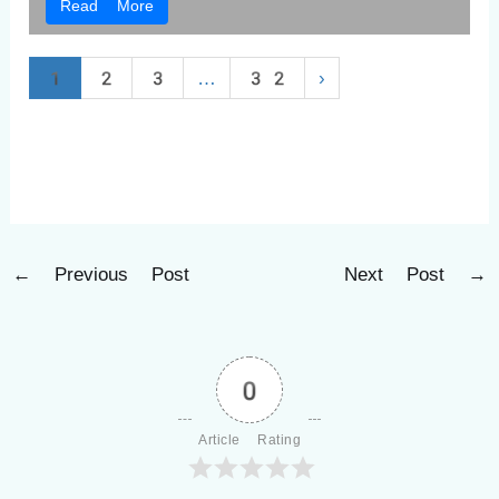
Read More
1
2
3
…
32
›
←
Previous Post
Next Post
→
0
Article Rating